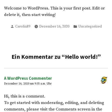
von
in
Welcome to WordPress. This is your first post. Edit or
delete it, then start writing!
Verfasst
Veröffentlicht
Carolin89
Dezember 16, 2020
Uncategorized
von
in
Ein Kommentar zu “
Hello world!
”
A WordPress Commenter
Dezember 16, 2020 um 9:35 a.m. Uhr
Hi, this is a comment.
To get started with moderating, editing, and deleting
comments, please visit the Comments screen in the